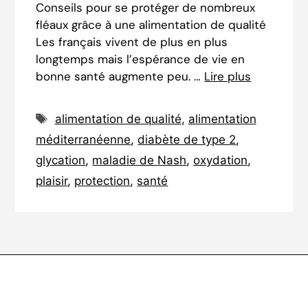
Conseils pour se protéger de nombreux
fléaux grâce à une alimentation de qualité
Les français vivent de plus en plus
longtemps mais l’espérance de vie en
bonne santé augmente peu. …
Lire plus
Étiquettes
alimentation de qualité
,
alimentation
méditerranéenne
,
diabète de type 2
,
glycation
,
maladie de Nash
,
oxydation
,
plaisir
,
protection
,
santé