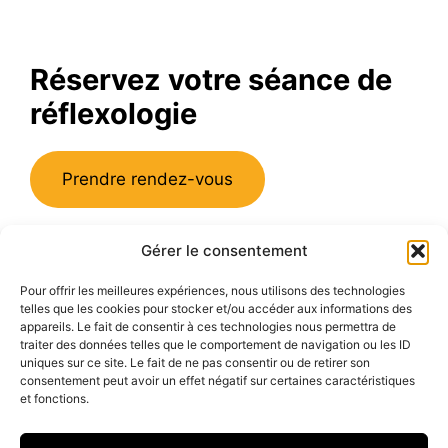
Réservez votre séance de
réflexologie
Prendre rendez-vous
Gérer le consentement
Emmanuelle Rallet E.i Réflexologue
102, route de Paris, 69260 Charbonnières
Pour offrir les meilleures expériences, nous utilisons des technologies
Déplacement sur le Grand Lyon
telles que les cookies pour stocker et/ou accéder aux informations des
appareils. Le fait de consentir à ces technologies nous permettra de
Siret 75100875600015
traiter des données telles que le comportement de navigation ou les ID
uniques sur ce site. Le fait de ne pas consentir ou de retirer son
consentement peut avoir un effet négatif sur certaines caractéristiques
Politique de confidentialité et mentions légales
et fonctions.
Médiation