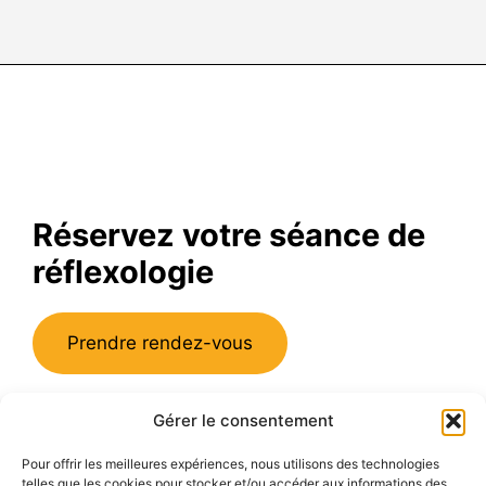
Réservez votre séance de
réflexologie
Prendre rendez-vous
Gérer le consentement
Emmanuelle Rallet E.i Réflexologue
102, route de Paris, 69260 Charbonnières
Pour offrir les meilleures expériences, nous utilisons des technologies
Déplacement sur le Grand Lyon
telles que les cookies pour stocker et/ou accéder aux informations des